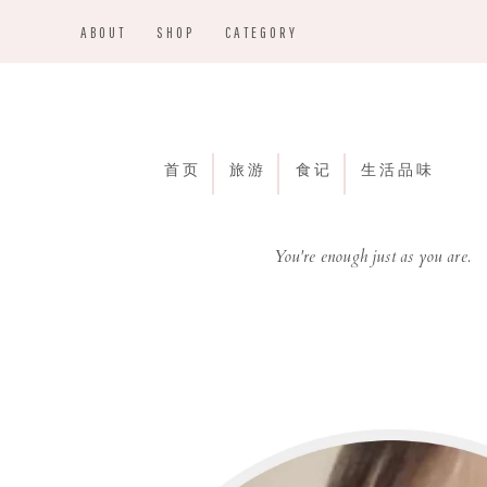
Skip
Skip
Skip
ABOUT
SHOP
CATEGORY
to
to
to
primary
main
footer
navigation
content
首页
旅游
食记
生活品味
You're enough just as you are.