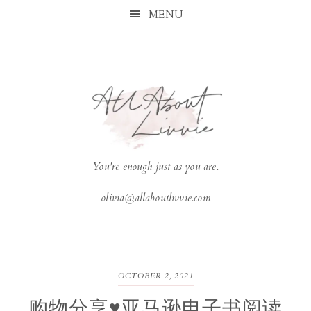
Skip
Skip
Skip
Skip
MENU
to
to
to
to
primary
main
primary
footer
navigation
content
sidebar
You're enough just as you are.
olivia@allaboutlivvie.com
OCTOBER 2, 2021
购物分享♥亚马逊电子书阅读