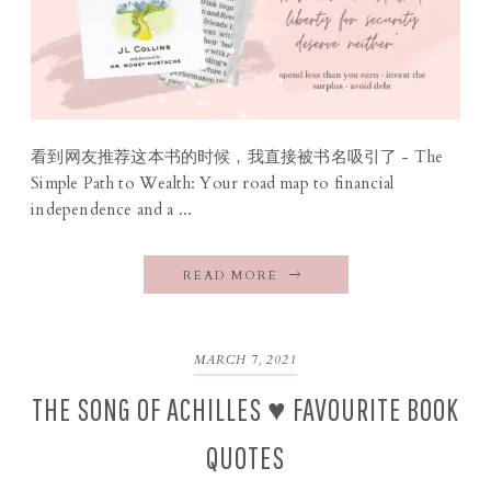
看到网友推荐这本书的时候，我直接被书名吸引了 - The
Simple Path to Wealth: Your road map to financial
independence and a ...
READ MORE
MARCH 7, 2021
THE SONG OF ACHILLES ♥ FAVOURITE BOOK
QUOTES