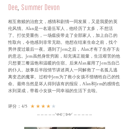
Dee
,
Summer Devon
相互救赎的治愈文，感情和剧情一同发展，又是我爱的英
伦风情。Alan是一名退伍军人，他经历了太多，不想活
了。打仗受重伤，一场瘟疫带走了全部家人，加上自己的
性取向，令他感到非常无助。他想在结束生命之前，找个
男伴度过最后一夜。遇到了Jem之后，Alan才有了生存下去
的意志。Jem虽然身世穷困，却充满正能量，生活艰苦的他
只想要三餐温饱和温暖的住宿。后来Alan雇用了Jem当自己
的仆人。故事后半段情节讲述两人一同解救了一名孤儿逃
离变态的魔掌。过程中Jem为了救小女孩不惜牺牲自己的性
命。最终当然是坏人得到该有的报应，Alan和Jem的感情也
水到渠成，带着小女孩一同幸福的生活下去啦。
★
★
★
★
★
评分：4/5
┈ ┈ ┈ ┈ ┈༺♡༻ ┈ ┈ ┈ ┈ ┈