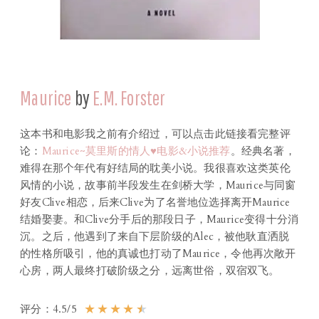
Maurice
by
E.M. Forster
这本书和电影我之前有介绍过，可以点击此链接看完整评
论：
Maurice~莫里斯的情人♥电影&小说推荐
。经典名著，
难得在那个年代有好结局的耽美小说。我很喜欢这类英伦
风情的小说，故事前半段发生在剑桥大学，Maurice与同窗
好友Clive相恋，后来Clive为了名誉地位选择离开Maurice
结婚娶妻。和Clive分手后的那段日子，Maurice变得十分消
沉。之后，他遇到了来自下层阶级的Alec，被他耿直洒脱
的性格所吸引，他的真诚也打动了Maurice，令他再次敞开
心房，两人最终打破阶级之分，远离世俗，双宿双飞。
★
★
★
★
★
评分：4.5/5