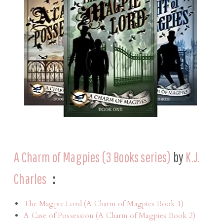
A Charm of Magpies (3 Books series)
by
K.J.
Charles
：
The Magpie Lord (A Charm of Magpies Book 1)
A Case of Possession (A Charm of Magpies Book 2)