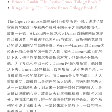
Prince’s Gambit (The Captive Prince Trilogy Book 2)
Kings Rising (The Captive Prince Trilogy Book 3)
The Captive Prince三部曲系列为架空历史小说，讲述了皇
室家族的权谋斗争和两个敌对王国王子之间的爱恨情仇。
故事一开始，Akielos的王位继承人Damen昏睡醒来后发现
自己被囚禁，并被送往仇国Vere当奴隶。背叛他的竟是自
己的爱人和同父异母的哥哥。Vere王子Laurent对Damen这
位杀死自己哥哥的凶手恨之入骨，如今Damen已成为他的
阶下囚，他当然要想尽办法折磨对方，但是他还不想杀
他。为了复仇和夺回王位，Damen必须忍辱负重，他只想
活下去。Laurent冷静机智，腹黑狠辣，从小失去至亲，一
直被霸着王位的皇叔打压。而Damen是天生的战士，为人
重情重义，却被自己最信任的亲人陷害。同病相怜的两人
从一开始相爱相杀，到后来一起联手对付共同的敌人，最
后确认彼此的心意。故事从头到尾都很精彩，剧情占大部
分，感情线也很甜，唯一的遗憾是结尾有些仓促。这个系
列的小说让我很上头，一拿起来就不能放下，一口气把三
册都看完。大推！