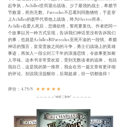
起争执，Achilles愤而退出战场。少了最强的战士，希腊节
节败退，死伤无数。Patroclus不忍看到同胞牺牲，于是穿
上Achilles的盔甲代替他上战场，终为Hector所杀。
Achilles在爱人死后，悲痛欲绝，誓死要复仇。作者把同一
个故事以另一种方式呈现，告诉我们神话里没有告诉我们
的事，也就是Achilles和Patroclus至死不渝的一段情。希腊
神话的预言，皇室贵族之间的斗争，勇士们战场上的英雄
事迹，再加入一段尘封三千年的浪漫恋情，令故事更加耐
人寻味。这本书非常受欢迎，受到无数读者的追捧， 包括
我自己，这是我的第一推荐，我会在另一篇文章有更详细
的评论。别说我没提醒你，后期超虐，但一切都值得！
★
★
★
★
★
评分：4.75/5
┈ ┈ ┈ ┈ ┈༺♡༻ ┈ ┈ ┈ ┈ ┈