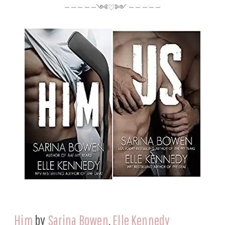
┈ ┈ ┈ ┈ ┈༺♡༻ ┈ ┈ ┈ ┈ ┈
Him
by
Sarina Bowen
,
Elle Kennedy