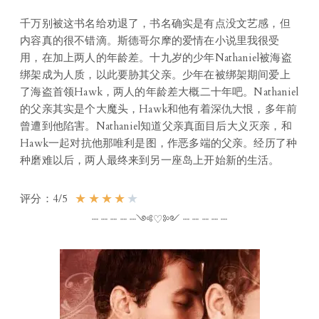
千万别被这书名给劝退了，书名确实是有点没文艺感，但
内容真的很不错滴。斯德哥尔摩的爱情在小说里我很受
用，在加上两人的年龄差。十九岁的少年Nathaniel被海盗
绑架成为人质，以此要胁其父亲。少年在被绑架期间爱上
了海盗首领Hawk，两人的年龄差大概二十年吧。Nathaniel
的父亲其实是个大魔头，Hawk和他有着深仇大恨，多年前
曾遭到他陷害。Nathaniel知道父亲真面目后大义灭亲，和
Hawk一起对抗他那唯利是图，作恶多端的父亲。经历了种
种磨难以后，两人最终来到另一座岛上开始新的生活。
★
★
★
★
★
评分：4/5
┈ ┈ ┈ ┈ ┈༺♡༻ ┈ ┈ ┈ ┈ ┈