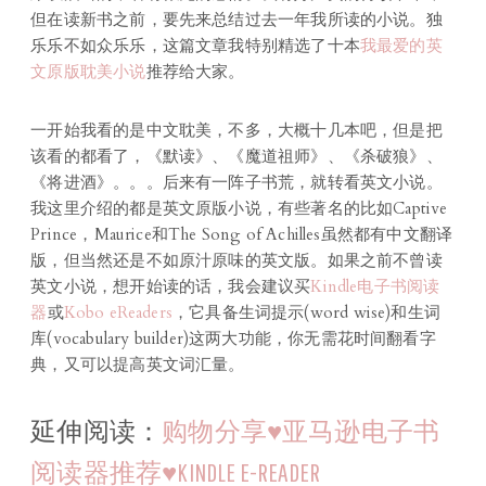
但在读新书之前，要先来总结过去一年我所读的小说。独
乐乐不如众乐乐，这篇文章我特别精选了十本
我最爱的英
文原版耽美小说
推荐给大家。
一开始我看的是中文耽美，不多，大概十几本吧，但是把
该看的都看了，《默读》、《魔道祖师》、《杀破狼》、
《将进酒》。。。后来有一阵子书荒，就转看英文小说。
我这里介绍的都是英文原版小说，有些著名的比如Captive
Prince，Maurice和The Song of Achilles虽然都有中文翻译
版，但当然还是不如原汁原味的英文版。如果之前不曾读
英文小说，想开始读的话，我会建议买
Kindle电子书阅读
器
或
Kobo eReaders
，它具备生词提示(word wise)和生词
库(vocabulary builder)这两大功能，你无需花时间翻看字
典，又可以提高英文词汇量。
延伸阅读：
购物分享♥亚马逊电子书
阅读器推荐♥KINDLE E-READER