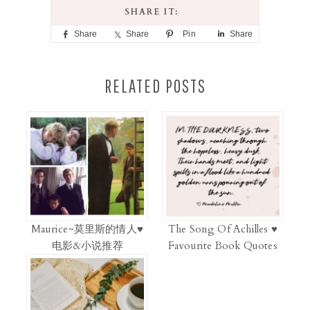
Share
Share
Pin
Share
RELATED POSTS
Maurice~莫里斯的情人♥
The Song Of Achilles ♥
电影&小说推荐
Favourite Book Quotes