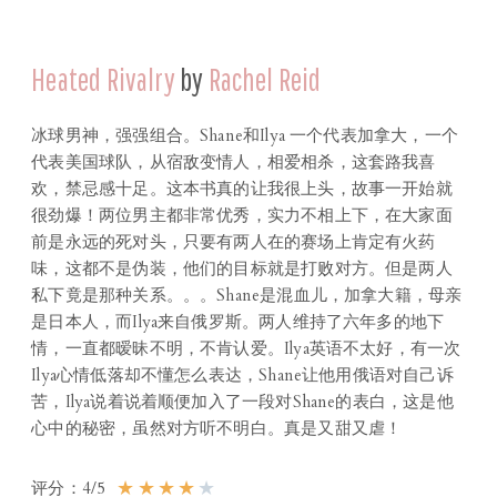
Heated Rivalry
by
Rachel Reid
冰球男神，强强组合。Shane和Ilya 一个代表加拿大，一个
代表美国球队，从宿敌变情人，相爱相杀，这套路我喜
欢，禁忌感十足。这本书真的让我很上头，故事一开始就
很劲爆！两位男主都非常优秀，实力不相上下，在大家面
前是永远的死对头，只要有两人在的赛场上肯定有火药
味，这都不是伪装，他们的目标就是打败对方。但是两人
私下竟是那种关系。。。Shane是混血儿，加拿大籍，母亲
是日本人，而Ilya来自俄罗斯。两人维持了六年多的地下
情，一直都暧昧不明，不肯认爱。Ilya英语不太好，有一次
Ilya心情低落却不懂怎么表达，Shane让他用俄语对自己诉
苦，Ilya说着说着顺便加入了一段对Shane的表白，这是他
心中的秘密，虽然对方听不明白。真是又甜又虐！
★
★
★
★
★
评分：4/5