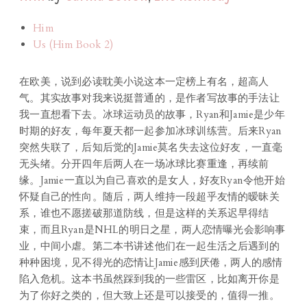
Him
Us (Him Book 2)
在欧美，说到必读耽美小说这本一定榜上有名，超高人
气。其实故事对我来说挺普通的，是作者写故事的手法让
我一直想看下去。冰球运动员的故事，Ryan和Jamie是少年
时期的好友，每年夏天都一起参加冰球训练营。后来Ryan
突然失联了，后知后觉的Jamie莫名失去这位好友，一直毫
无头绪。分开四年后两人在一场冰球比赛重逢，再续前
缘。Jamie一直以为自己喜欢的是女人，好友Ryan令他开始
怀疑自己的性向。随后，两人维持一段超乎友情的暧昧关
系，谁也不愿搓破那道防线，但是这样的关系迟早得结
束，而且Ryan是NHL的明日之星，两人恋情曝光会影响事
业，中间小虐。第二本书讲述他们在一起生活之后遇到的
种种困境，见不得光的恋情让Jamie感到厌倦，两人的感情
陷入危机。这本书虽然踩到我的一些雷区，比如离开你是
为了你好之类的，但大致上还是可以接受的，值得一推。