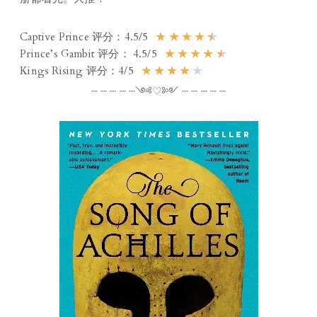
★
★
★
★
★
Captive Prince 评分：4.5/5
★
★
★
★
★
Prince’s Gambit 评分： 4.5/5
★
★
★
★
★
Kings Rising 评分：4/5
┈ ┈ ┈ ┈ ┈༺♡༻ ┈ ┈ ┈ ┈ ┈