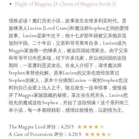
Flight of Magpies (A Charm of Magpies Book 3)
强推必读！魔幻历史小说，故事发生在维多利亚时代。贵
族继承人Lucien (Lord Crane)和魔法师Stephen之间的爱情
故事。Lucien是家中次子，他十七岁那年就被父亲抛弃流
放到中国。二十年后，父亲和哥哥离奇自杀，Lucien成为
Magpie家族唯一的继承人，被迫回国处理家业。由于父亲
和哥哥平日作恶多端，结下许多仇家，所以他回国的这段
期间，一直遭到恶灵攻击。在友人介绍下，请求魔法师
Stephen来替他化解。原来Lucien的父亲也曾经加害过
Stephen的家人，原本十分痛恨Lucien 一家的Stephen也没
料到自己会爱上仇人之子。随后发生一连串怪事，慢慢揭
开了Magpie家族隐藏的秘密。某次在生死关头，Lucien把
祖先的魔戒送给Stephen，开始了这段情缘！这个系列有三
本小说，每一本都很精彩，感情比较慢热，以剧情为主。
★
★
★
★
★
The Magpie Lord 评分：4.25/5
★
★
★
★
★
A Case of Possession 评分：4.25/5