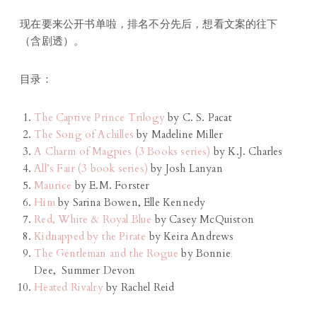
现在要来公开书单啦，排名不分先后，想看文案的往下
（含剧透）。
目录：
The Captive Prince Trilogy
by C. S. Pacat
The Song of Achilles
by Madeline Miller
A Charm of Magpies (3 Books series)
by K.J. Charles
All’s Fair (3 book series)
by Josh Lanyan
Maurice
by E.M. Forster
Him
by Sarina Bowen, Elle Kennedy
Red, White & Royal Blue
by Casey McQuiston
Kidnapped by the Pirate
by Keira Andrews
The Gentleman and the Rogue
by Bonnie
Dee, Summer Devon
Heated Rivalry
by Rachel Reid