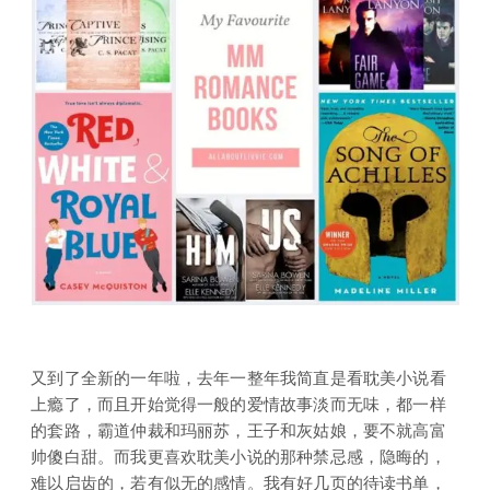
又到了全新的一年啦，去年一整年我简直是看耽美小说看
上瘾了，而且开始觉得一般的爱情故事淡而无味，都一样
的套路，霸道仲裁和玛丽苏，王子和灰姑娘，要不就高富
帅傻白甜。而我更喜欢耽美小说的那种禁忌感，隐晦的，
难以启齿的，若有似无的感情。我有好几页的待读书单，