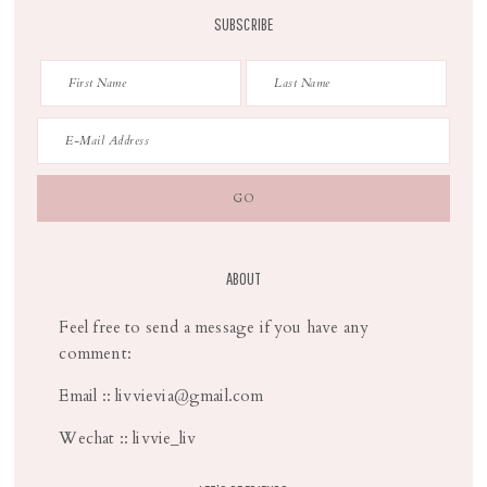
SUBSCRIBE
ABOUT
Feel free to send a message if you have any
comment:
Email :: livvievia@gmail.com
Wechat :: livvie_liv