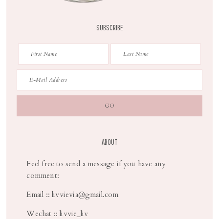
SUBSCRIBE
ABOUT
Feel free to send a message if you have any
comment:
Email :: livvievia@gmail.com
Wechat :: livvie_liv