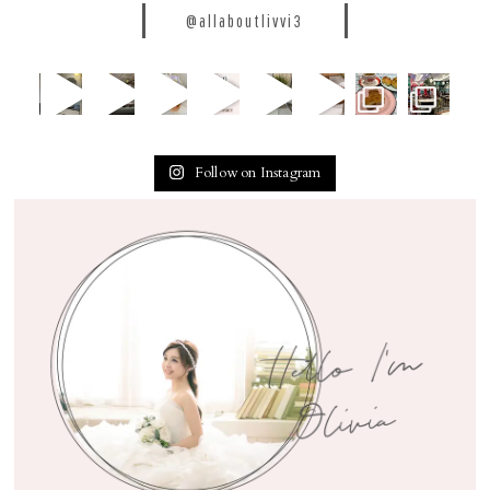
@allaboutlivvi3
Follow on Instagram