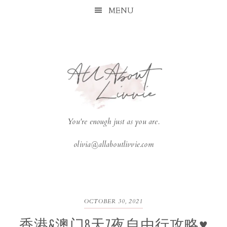
Skip
Skip
Skip
Skip
MENU
to
to
to
to
primary
main
primary
footer
navigation
content
sidebar
You're enough just as you are.
olivia@allaboutlivvie.com
OCTOBER 30, 2021
香港&澳门8天7夜自由行攻略♥