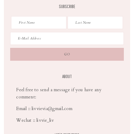
SUBSCRIBE
ABOUT
Feel free to send a message if you have any
comment:
Email :: livvievia@gmail.com
Wechat :: livvie_liv