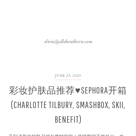
olivia@allaboutlivvie.com
JUNE 25, 2020
彩妆护肤品推荐♥SEPHORA开箱
(CHARLOTTE TILBURY, SMASHBOX, SKII,
BENEFIT)