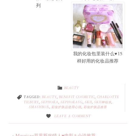
列
我的化妆包里装什么♥15
样好用的化妆品推荐
BEAUTY
TAGGED:
BEAUTY
,
BENEFIT COSMETIC
,
CHARLOTTE
TILBURY
,
SEPHORA
,
SEPHORASG
,
SKII
,
SKII神仙水
,
SMASHBOX
,
彩妆护肤品使用心得
,
彩妆护肤品推荐
LEAVE A COMMENT
« Maurice~莫里斯的情人♥电影&小说推荐