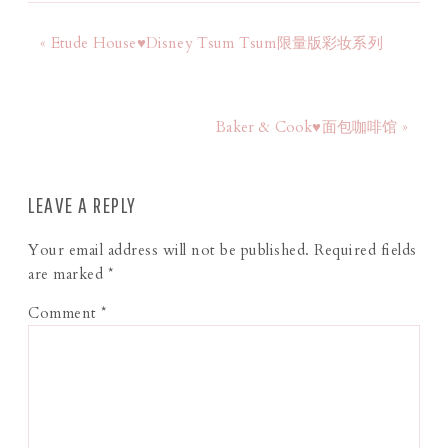
« Etude House♥Disney Tsum Tsum限量版彩妆系列
Baker & Cook♥面包咖啡馆 »
LEAVE A REPLY
Your email address will not be published.
Required fields
are marked
*
Comment
*