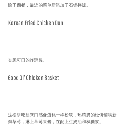
除了西餐，最近的菜单新添加了石锅拌饭。
Korean Fried Chicken Don
香脆可口的炸鸡翼。
Good Ol’ Chicken Basket
这松饼吃起来口感像蛋糕一样松软，热腾腾的松饼铺满新
鲜草莓，淋上草莓果酱，在配上生奶油和枫糖浆。