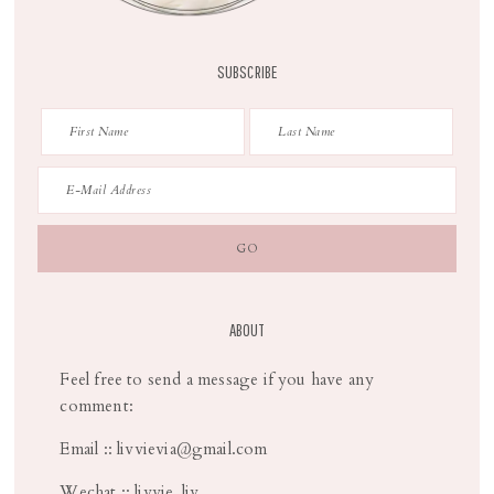
SUBSCRIBE
ABOUT
Feel free to send a message if you have any
comment:
Email :: livvievia@gmail.com
Wechat :: livvie_liv