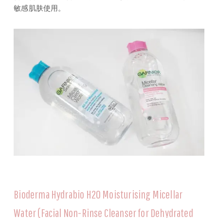
敏感肌肤使用。
Bioderma Hydrabio H2O Moisturising Micellar
Water (Facial Non-Rinse Cleanser for Dehydrated