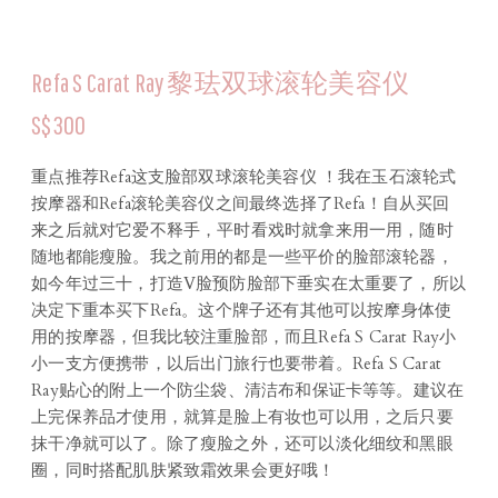
Refa S Carat Ray 黎珐双球滚轮美容仪
S$300
重点推荐Refa这支脸部双球滚轮美容仪 ！我在玉石滚轮式
按摩器和Refa滚轮美容仪之间最终选择了Refa！自从买回
来之后就对它爱不释手，平时看戏时就拿来用一用，随时
随地都能瘦脸。我之前用的都是一些平价的脸部滚轮器，
如今年过三十，打造V脸预防脸部下垂实在太重要了，所以
决定下重本买下Refa。这个牌子还有其他可以按摩身体使
用的按摩器，但我比较注重脸部，而且Refa S Carat Ray小
小一支方便携带，以后出门旅行也要带着。Refa S Carat
Ray贴心的附上一个防尘袋、清洁布和保证卡等等。建议在
上完保养品才使用，就算是脸上有妆也可以用，之后只要
抹干净就可以了。除了瘦脸之外，还可以淡化细纹和黑眼
圈，同时搭配肌肤紧致霜效果会更好哦！