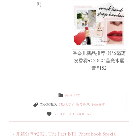
列
香奈儿新品推荐-N°5隔离
发香雾♥COCO晶亮水唇
膏#152
BEAUTY
TAGGED:
BEAUTY
,
彩妆推荐
,
购物分享
LEAVE A COMMENT
« 开箱分享♥2021 The Fact BTS Photobook Special