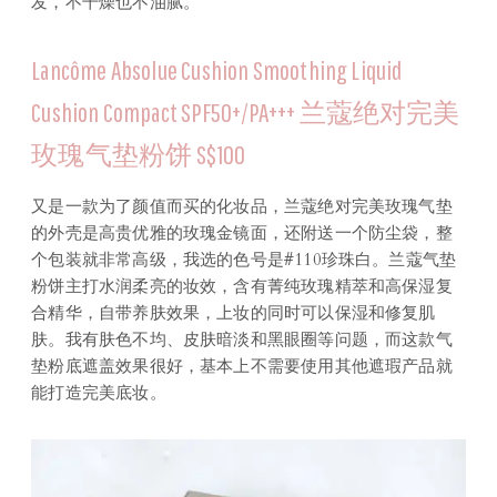
发，不干燥也不油腻。
Lancôme Absolue Cushion Smoothing Liquid
Cushion Compact SPF50+/PA+++ 兰蔻绝对完美
玫瑰气垫粉饼 S$100
又是一款为了颜值而买的化妆品，兰蔻绝对完美玫瑰气垫
的外壳是高贵优雅的玫瑰金镜面，还附送一个防尘袋，整
个包装就非常高级，我选的色号是#110珍珠白。兰蔻气垫
粉饼主打水润柔亮的妆效，含有菁纯玫瑰精萃和高保湿复
合精华，自带养肤效果，上妆的同时可以保湿和修复肌
肤。我有肤色不均、皮肤暗淡和黑眼圈等问题，而这款气
垫粉底遮盖效果很好，基本上不需要使用其他遮瑕产品就
能打造完美底妆。