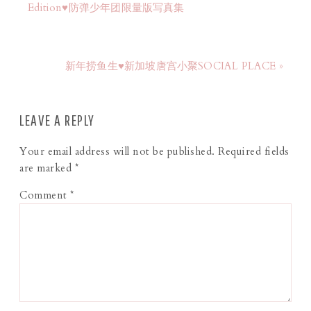
Edition♥防弹少年团限量版写真集
新年捞鱼生♥新加坡唐宫小聚SOCIAL PLACE »
LEAVE A REPLY
Your email address will not be published.
Required fields
are marked
*
Comment
*