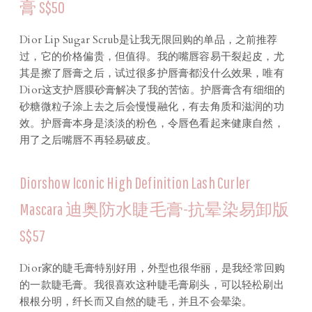
膏 S$50
Dior Lip Sugar Scrub是让我无限回购的单品，之前推荐
过，它的价格偏贵，但值得。我的嘴唇容易干裂起皮，尤
其是擦了唇膏之后，试过很多护唇膏都没什么效果，唯有
Dior这支护唇膜砂膏解决了我的苦恼。护唇膏含有细细的
砂糖微粒子涂上去之后会慢慢融化，有去角质和滋润的功
效。护唇膏本身是淡淡的粉色，令唇色看起来健康自然，
用了之后嘴唇不再轻易破皮。
Diorshow Iconic High Definition Lash Curler
Mascara 迪奥防水睫毛膏-抗晕染易卸版
S$57
Dior家的睫毛膏特别好用，外型也很华丽，是我经常回购
的一款睫毛膏。我很喜欢这种睫毛膏刷头，可以轻松刷出
根根分明，纤长而又自然的睫毛，并且不会晕染。